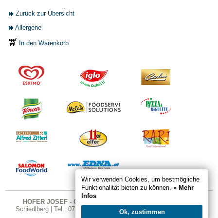
Zurück zur Übersicht
Allergene
In den Warenkorb
Wir verwenden Cookies, um bestmögliche
Funktionalität bieten zu können.
» Mehr
Infos
HOFER JOSEF - GASTRO SHOP
| Karndorfstraße 26 | 4521
Schiedlberg | Tel.: 07251 324 | Fax DW 20 | E-Mail:
office@gastro-
Ok, zustimmen
shop.cc