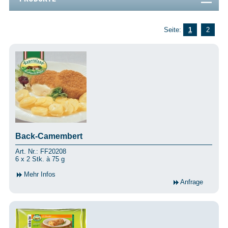
Seite:
1
2
Back-Camembert
Art. Nr.: FF20208
6 x 2 Stk. à 75 g
Mehr Infos
Anfrage