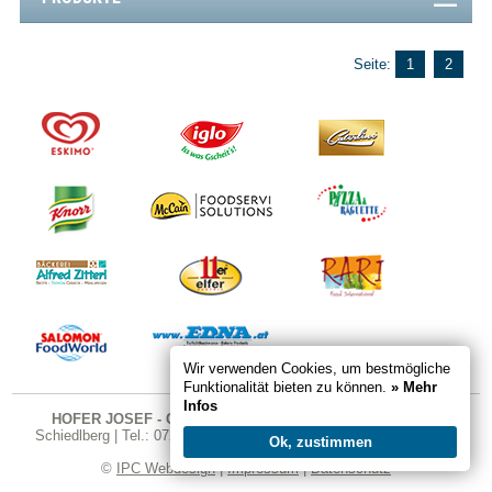
Seite:
1
2
Wir verwenden Cookies, um bestmögliche
Funktionalität bieten zu können.
» Mehr
Infos
HOFER JOSEF - GASTRO SHOP
| Karndorfstraße 26 | 4521
Schiedlberg | Tel.: 07251 324 | Fax DW 20 | E-Mail:
office@gastro-
Ok, zustimmen
shop.cc
©
IPC Webdesign
|
Impressum
|
Datenschutz