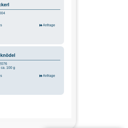
kerl
4004
os
Anfrage
knödel
12076
à ca. 100 g
os
Anfrage