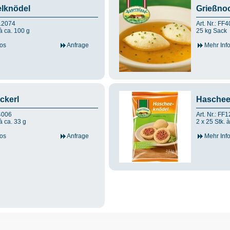
lknödel
Grießnoc
F12074
Art. Nr.: FF
 à ca. 100 g
25 kg Sack
os
Anfrage
Mehr Inf
ckerl
Haschee
F4006
Art. Nr.: FF
à ca. 33 g
2 x 25 Stk. 
os
Anfrage
Mehr Inf