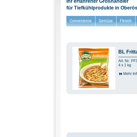
Ihr erfahrener Großhändler
für Tiefkühlprodukte in Oberös
Convenience
Gemüse
Fleisch
BL Fritt
Art. Nr.: F
4 x 1 kg
Mehr Inf