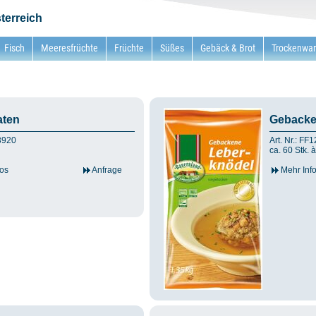
terreich
Fisch
Meeresfrüchte
Früchte
Süßes
Gebäck & Brot
Trockenwa
aten
Gebacke
F3920
Art. Nr.: FF
ca. 60 Stk. à
os
Anfrage
Mehr Inf