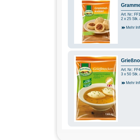
Gramme
Art. Nr.: F
2 x 25 Stk.
Mehr Inf
Grießno
Art. Nr.: F
3 x 50 Stk. 
Mehr Inf