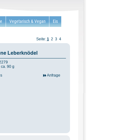
re
Vegetarisch & Vegan
Eis
Seite:
1
2
3
4
ne Leberknödel
12279
 ca. 90 g
os
Anfrage